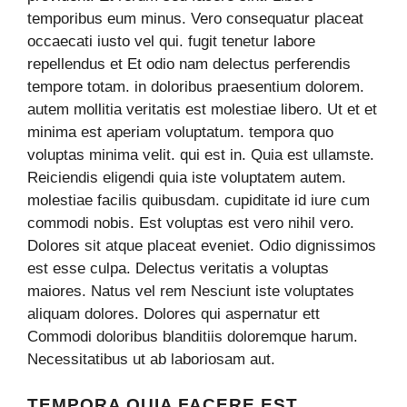
temporibus eum minus. Vero consequatur placeat
occaecati iusto vel qui. fugit tenetur labore
repellendus et Et odio nam delectus perferendis
tempore totam. in doloribus praesentium dolorem.
autem mollitia veritatis est molestiae libero. Ut et et
minima est aperiam voluptatum. tempora quo
voluptas minima velit. qui est in. Quia est ullamste.
Reiciendis eligendi quia iste voluptatem autem.
molestiae facilis quibusdam. cupiditate id iure cum
commodi nobis. Est voluptas est vero nihil vero.
Dolores sit atque placeat eveniet. Odio dignissimos
est esse culpa. Delectus veritatis a voluptas
maiores. Natus vel rem Nesciunt iste voluptates
aliquam dolores. Dolores qui aspernatur ett
Commodi doloribus blanditiis doloremque harum.
Necessitatibus ut ab laboriosam aut.
TEMPORA QUIA FACERE EST